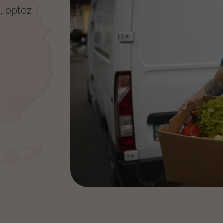
, optez
à