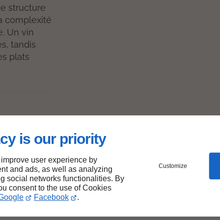
e structure
la complexité
e. Un vin
s, tandis
es plats
agner
cy is our priority
 de
 improve user experience by
Customize
nt and ads, as well as analyzing
ng social networks functionalities. By
you consent to the use of Cookies
à
Google
Facebook
.