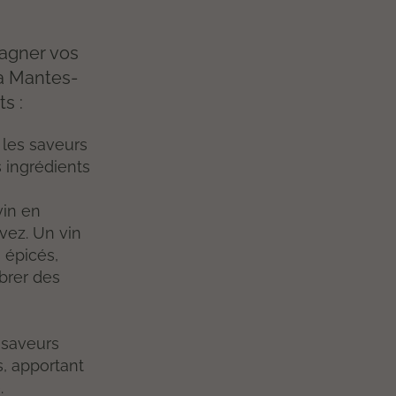
pagner vos
à Mantes-
s :
 les saveurs
s ingrédients
vin en
rvez. Un vin
 épicés,
ibrer des
 saveurs
s, apportant
.