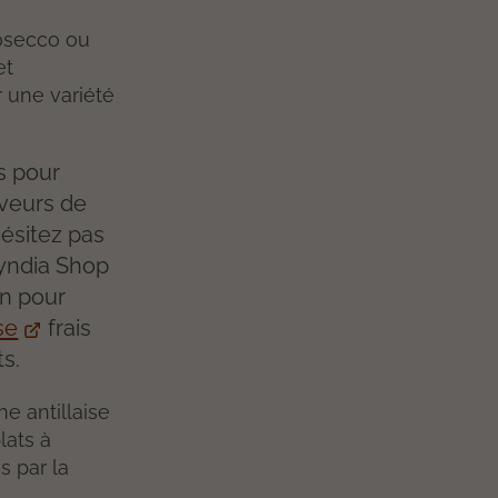
osecco ou
et
 une variété
s pour
aveurs de
hésitez pas
Cyndia Shop
on pour
se
frais
ts.
e antillaise
lats à
s par la