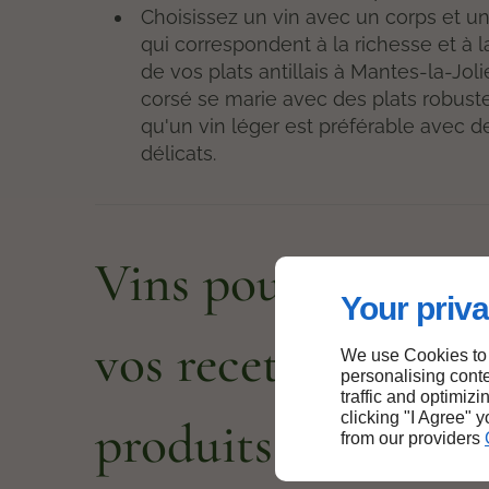
Choisissez un vin avec un corps et un
qui correspondent à la richesse et à 
de vos plats antillais à Mantes-la-Joli
corsé se marie avec des plats robuste
qu'un vin léger est préférable avec d
délicats.
Vins pour accomp
Your priva
vos recettes à base
We use Cookies to
personalising conte
traffic and optimizi
clicking "I Agree" 
produits antillais 
from our providers