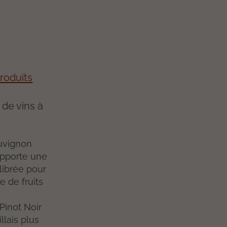
roduits
 de vins à
auvignon
apporte une
librée pour
e de fruits
 Pinot Noir
lais plus